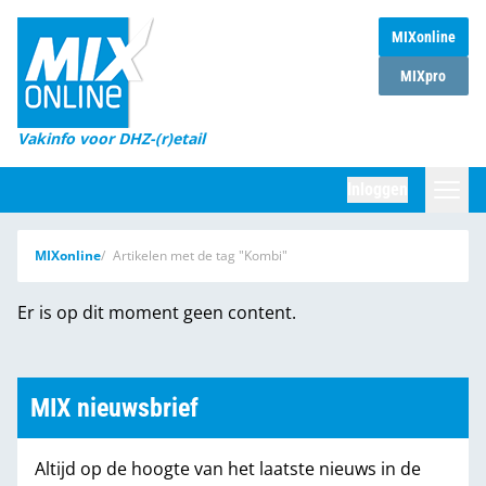
MIXonline
Home
MIXpro
Magazines
Vakinfo voor DHZ-(r)etail
Winkelketens
Inloggen
DHZ Sessie
Zoeken
MIXonline
Artikelen met de tag "Kombi"
Marktcijfers
Er is op dit moment geen content.
Word abonnee
Partners
MIX nieuwsbrief
Altijd op de hoogte van het laatste nieuws in de