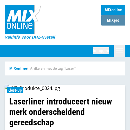
MIXonline
Home
MIXpro
Magazines
Vakinfo voor DHZ-(r)etail
Winkelketens
Inloggen
DHZ Sessie
Zoeken
MIXonline
Artikelen met de tag "Laser"
Marktcijfers
Word abonnee
Close-Up
Partners
Laserliner introduceert nieuw
merk onderscheidend
gereedschap