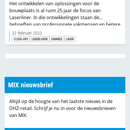
Het ontwikkelen van oplossingen voor de
bouwplaats is al ruim 25 jaar de focus van
Laserliner. In die ontwikkelingen staan de
behoeften van professionele vakmensen en betere
doe-het-zelvers centraal. Deze visie deelt Ad van
22 februari 2022
Breukelen, sales manager Nederland van
CLOSE-UPS
LASERLINER
UMAREX
LASER
Laserliner. De introductie van het nieuwe merk
4K5 Better Equipment sluit daar naadloos bij aan.
Met 4K5 presenteert Laserliner een assortiment
gereedschap dat optimaal is afgestemd op de
wensen van die vakmensen.
MIX nieuwsbrief
Altijd op de hoogte van het laatste nieuws in de
DHZ-retail. Schrijf je nu in voor de nieuwsbrieven
van MIX.