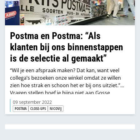
Postma en Postma: “Als
klanten bij ons binnen­stappen
is de selectie al gemaakt”
“Wil je een afspraak maken? Dat kan, want veel
collega’s bezoeken onze winkel omdat ze willen
zien hoe strak en schoon het er bij ons uitziet.”
Vragen stellen hoef je bijna niet aan Gosse
Postma, hij verkondigt zijn mening en visie ook wel
09 september 2022
ongevraagd. En met succes, want de ijzerwaren-,
POSTMA
CLOSE-UPS
NICOVIJ
sloten- en sleutelwinkel in Alkmaar is al bijna 60
jaar een begrip. “Als retailer moet je op elk gebied
toegevoegde waarde hebben, anders kun je geen
geld verdienen.”