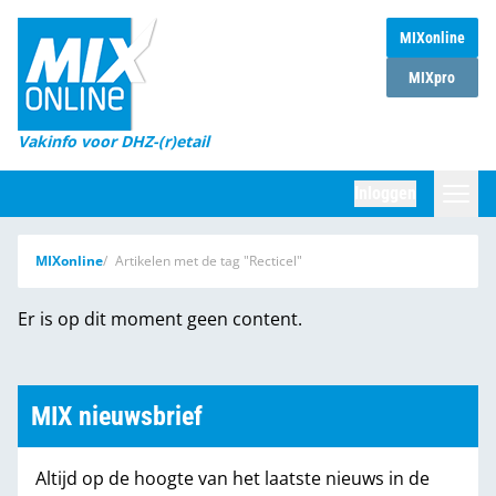
MIXonline
Home
MIXpro
Magazines
Vakinfo voor DHZ-(r)etail
Winkelketens
Inloggen
DHZ Sessie
Zoeken
MIXonline
Artikelen met de tag "Recticel"
Marktcijfers
Er is op dit moment geen content.
Word abonnee
Partners
MIX nieuwsbrief
Altijd op de hoogte van het laatste nieuws in de