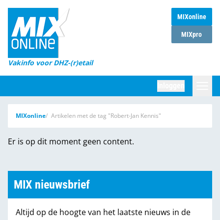
MIXonline
Home
MIXpro
Magazines
Vakinfo voor DHZ-(r)etail
Winkelketens
Inloggen
DHZ Sessie
Zoeken
MIXonline
Artikelen met de tag "Robert-Jan Kennis"
Marktcijfers
Er is op dit moment geen content.
Word abonnee
Partners
MIX nieuwsbrief
Altijd op de hoogte van het laatste nieuws in de