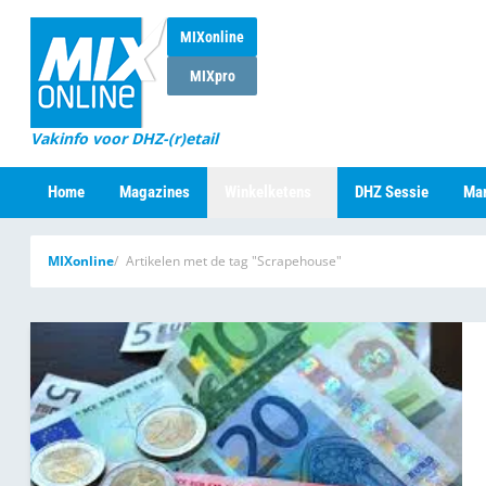
MIXonline
MIXpro
Vakinfo voor DHZ-(r)etail
Home
Magazines
Winkelketens
DHZ Sessie
Mar
MIXonline
Artikelen met de tag "Scrapehouse"