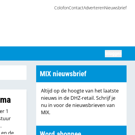
Colofon
Contact
Adverteren
Nieuwsbrief
Inloggen
Zoeken
MIX nieuwsbrief
Altijd op de hoogte van het laatste
mma
nieuws in de DHZ-retail. Schrijf je
nu in voor de nieuwsbrieven van
er 1
MIX.
stuur
r en de
Word abonnee