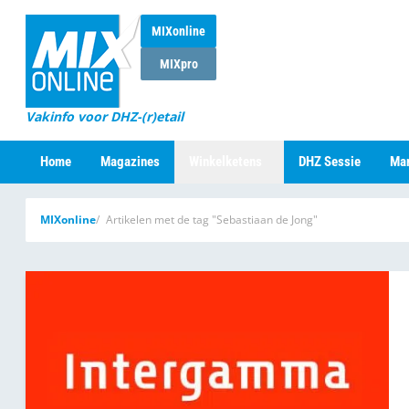
MIXonline
MIXpro
Vakinfo voor DHZ-(r)etail
Home
Magazines
Winkelketens
DHZ Sessie
Mar
MIXonline
Artikelen met de tag "Sebastiaan de Jong"