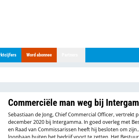
ktcijfers
Word abonnee
Partners
Commerciële man weg bij Interga
Sebastiaan de Jong, Chief Commercial Officer, vertrekt p
december 2020 bij Intergamma. In goed overleg met Be
en Raad van Commissarissen heeft hij besloten om zijn
loopbaan buiten het bedrijf voort te zetten. Het Bestuu