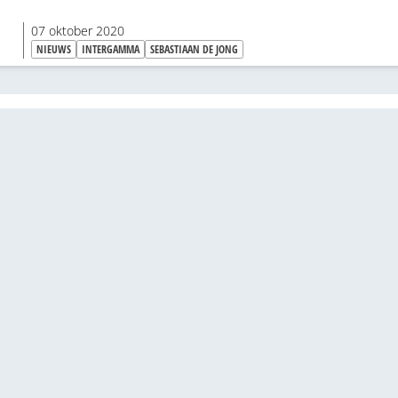
Raad van Commissarissen betreuren zijn vertrek.
07 oktober 2020
NIEUWS
INTERGAMMA
SEBASTIAAN DE JONG