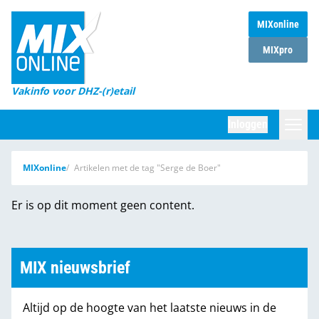
MIXonline
Home
MIXpro
Magazines
Vakinfo voor DHZ-(r)etail
Winkelketens
Inloggen
DHZ Sessie
Zoeken
MIXonline
Artikelen met de tag "Serge de Boer"
Marktcijfers
Er is op dit moment geen content.
Word abonnee
Partners
MIX nieuwsbrief
Altijd op de hoogte van het laatste nieuws in de