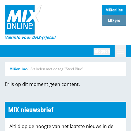
MIXonline
Home
MIXpro
Magazines
Vakinfo voor DHZ-(r)etail
Winkelketens
Inloggen
DHZ Sessie
Zoeken
MIXonline
Artikelen met de tag "Steel Blue"
Marktcijfers
Er is op dit moment geen content.
Word abonnee
Partners
MIX nieuwsbrief
Altijd op de hoogte van het laatste nieuws in de