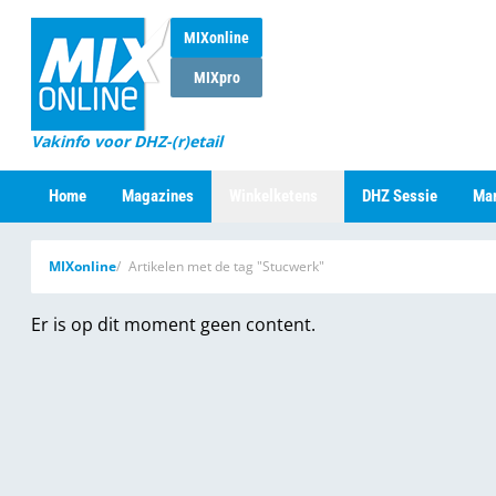
MIXonline
MIXpro
Vakinfo voor DHZ-(r)etail
Home
Magazines
Winkelketens
DHZ Sessie
Mar
MIXonline
Artikelen met de tag "Stucwerk"
Er is op dit moment geen content.