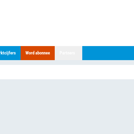
ktcijfers
Word abonnee
Partners