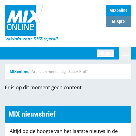
MIXonline
Home
MIXpro
Magazines
Vakinfo voor DHZ-(r)etail
Winkelketens
Inloggen
DHZ Sessie
Zoeken
MIXonline
Artikelen met de tag "Super Prof"
Marktcijfers
Er is op dit moment geen content.
Word abonnee
Partners
MIX nieuwsbrief
Altijd op de hoogte van het laatste nieuws in de