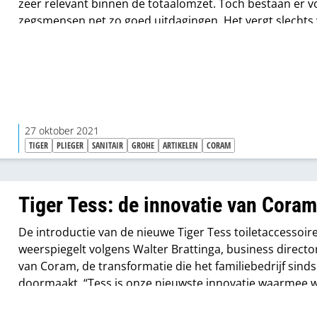
zeer relevant binnen de totaalomzet. Toch bestaan er v
zegsmensen net zo goed uitdagingen. Het vergt slechts
moeite om de presentatie van losse producten op te
waarderen tot een samenhang met meer sfeerverhoge
impulsen. Extra inspiratie laat zich veelal moeiteloos
doorvertalen naar een verkoopplus.
27 oktober 2021
TIGER
PLIEGER
SANITAIR
GROHE
ARTIKELEN
CORAM
Tiger Tess: de innovatie van Cora
De introductie van de nieuwe Tiger Tess toiletaccessoir
weerspiegelt volgens Walter Brattinga, business directo
van Coram, de transformatie die het familiebedrijf sind
doormaakt. “Tess is onze nieuwste innovatie waarmee w
en functioneel design koppelen aan de marktbehoefte i
middensegment. Aan die markt kunnen wij als Coram no