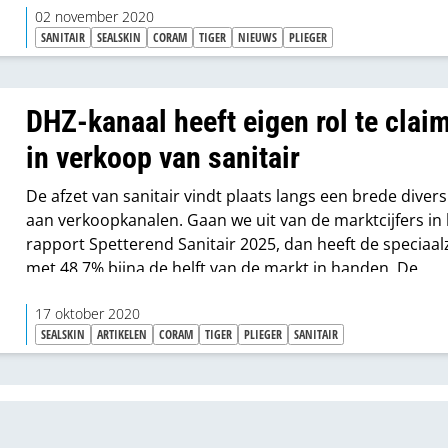
02 november 2020
SANITAIR
SEALSKIN
CORAM
TIGER
NIEUWS
PLIEGER
DHZ-kanaal heeft eigen rol te clai
in verkoop van sanitair
De afzet van sanitair vindt plaats langs een brede diversi
aan verkoopkanalen. Gaan we uit van de marktcijfers in
rapport Spetterend Sanitair 2025, dan heeft de speciaal
met 48,7% bijna de helft van de markt in handen. De
bouwmarkt volgt op een tweede plek met 17,8%. Nu hee
coronacrisis de wereld stevig op zijn kop gezet, dus valt
17 oktober 2020
SEALSKIN
ARTIKELEN
CORAM
TIGER
PLIEGER
SANITAIR
weinig met zekerheid te zeggen over de marktverhoudi
voor de nabije toekomst. Wat absoluut wel overeind blijft
het belang om de eigen rol in de markt optimaal in te vu