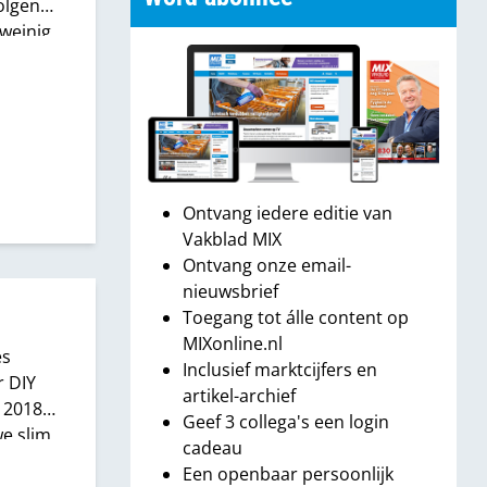
olgens
 weinig
nde
Ontvang iedere editie van
Vakblad MIX
Ontvang onze email-
nieuwsbrief
m
Toegang tot álle content op
MIXonline.nl
es
Inclusief marktcijfers en
r DIY
artikel-archief
s 2018
Geef 3 collega's een login
e slim
cadeau
n het
Een openbaar persoonlijk
g veel