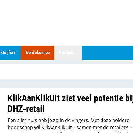
ktcijfers
Word abonnee
Partners
KlikAanKlikUit ziet veel potentie bi
DHZ-retail
Een slim huis heb je zo in de vingers. Met deze heldere
boodschap wil KlikAanKlikUit – samen met de retailers –