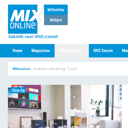
MIXonline
MIXpro
Vakinfo voor DHZ-(r)etail
Home
Magazines
Winkelketens
DHZ Sessie
Mar
MIXonline
Artikelen met de tag "Trust"
Close-Up