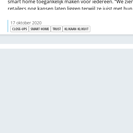
smart home toegankelijk maken voor iedereen. “We zie
retailers nog kansen laten liggen terwijl ze juist met hun
adviserende functie een hele belangrijke rol kunnen spe
de verkoop van onze slimme producten”, zegt managin
17 oktober 2020
CLOSE-UPS
SMART HOME
TRUST
KLIKAAN KLIKUIT
director Robert-Jan Kooij.