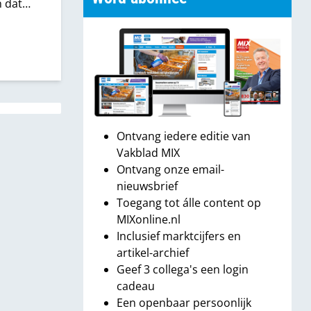
n dat
len in
g
Ontvang iedere editie van
Vakblad MIX
Ontvang onze email-
nieuwsbrief
Toegang tot álle content op
MIXonline.nl
Inclusief marktcijfers en
artikel-archief
Geef 3 collega's een login
cadeau
Een openbaar persoonlijk