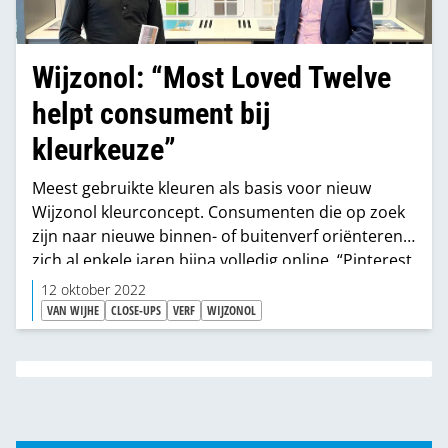
Wijzonol: “Most Loved Twelve
helpt consument bij
kleurkeuze”
Meest gebruikte kleuren als basis voor nieuw
Wijzonol kleurconcept. Consumenten die op zoek
zijn naar nieuwe binnen- of buitenverf oriënteren
zich al enkele jaren bijna volledig online. “Pinterest
en Instagram zijn podia waar ze volop inspiratie
12 oktober 2022
opdoen en zien welke kleuren de trends bepalen.
VAN WIJHE
CLOSE-UPS
VERF
WIJZONOL
Om daar als verfproducent een waardevolle
toevoeging op te kunnen bieden, hebben we
binnen Wijzonol ons nieuwe concept Most Loved
Twelve ontwikkeld. Daarmee maken we de
uiteindelijke kleurkeuze makkelijker”, zegt Menno