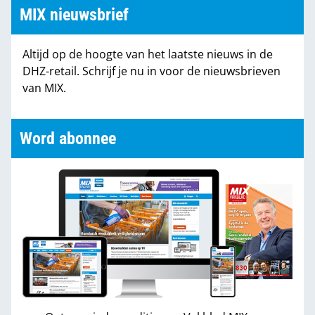
Beek, marketing manager van Koninklijke Van
MIX nieuwsbrief
Wijhe Verf.
Altijd op de hoogte van het laatste nieuws in de
DHZ-retail. Schrijf je nu in voor de nieuwsbrieven
van MIX.
Word abonnee