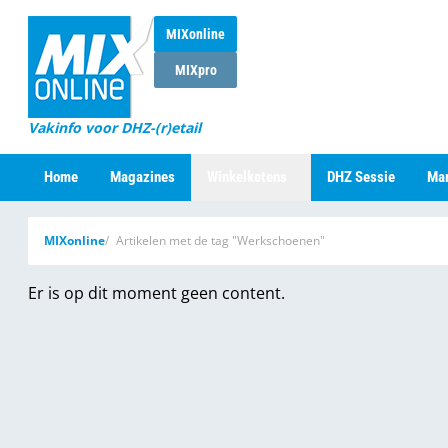
MIXonline
MIXpro
Vakinfo voor DHZ-(r)etail
Home
Magazines
Winkelketens
DHZ Sessie
Mar
MIXonline
Artikelen met de tag "Werkschoenen"
Er is op dit moment geen content.