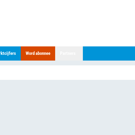
ktcijfers
Word abonnee
Partners