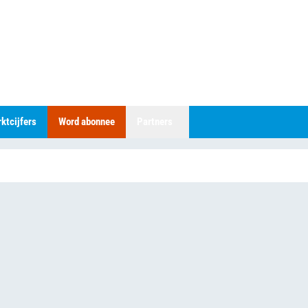
ktcijfers
Word abonnee
Partners