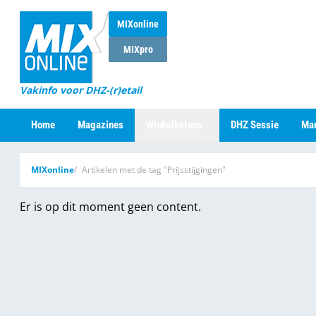
MIXonline
MIXpro
Vakinfo voor DHZ-(r)etail
Home
Magazines
Winkelketens
DHZ Sessie
Mar
MIXonline
Artikelen met de tag "Prijsstijgingen"
Er is op dit moment geen content.