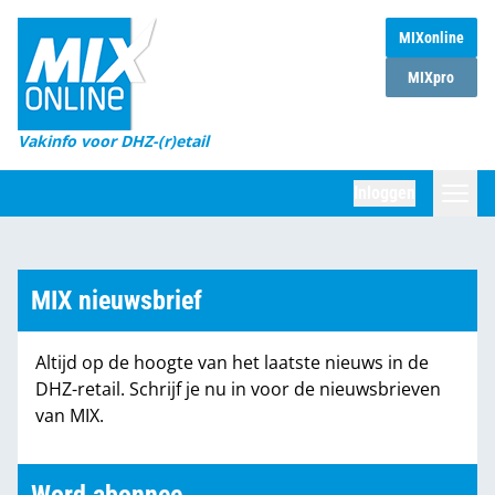
MIXonline
Home
MIXpro
Magazines
Vakinfo voor DHZ-(r)etail
Winkelketens
Inloggen
DHZ Sessie
Zoeken
Marktcijfers
MIX nieuwsbrief
Word abonnee
Altijd op de hoogte van het laatste nieuws in de
Partners
DHZ-retail. Schrijf je nu in voor de nieuwsbrieven
van MIX.