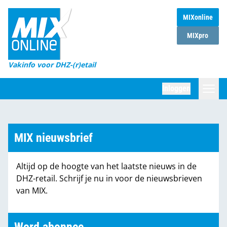
MIXonline
Home
MIXpro
Magazines
Vakinfo voor DHZ-(r)etail
Winkelketens
Inloggen
DHZ Sessie
Zoeken
Marktcijfers
MIX nieuwsbrief
Word abonnee
Altijd op de hoogte van het laatste nieuws in de
Partners
DHZ-retail. Schrijf je nu in voor de nieuwsbrieven
van MIX.