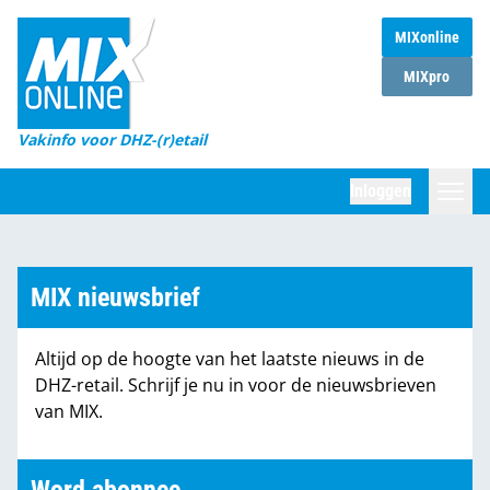
MIXonline
Home
MIXpro
Magazines
Vakinfo voor DHZ-(r)etail
Winkelketens
Inloggen
DHZ Sessie
Zoeken
Marktcijfers
MIX nieuwsbrief
Word abonnee
Altijd op de hoogte van het laatste nieuws in de
Partners
DHZ-retail. Schrijf je nu in voor de nieuwsbrieven
van MIX.