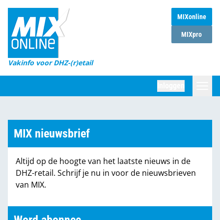
MIXonline
Home
MIXpro
Magazines
Vakinfo voor DHZ-(r)etail
Winkelketens
Inloggen
DHZ Sessie
Zoeken
Marktcijfers
MIX nieuwsbrief
Word abonnee
Altijd op de hoogte van het laatste nieuws in de
Partners
DHZ-retail. Schrijf je nu in voor de nieuwsbrieven
van MIX.