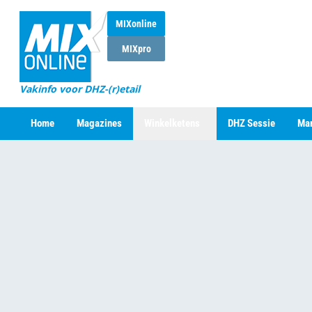
MIXonline
MIXpro
Vakinfo voor DHZ-(r)etail
Home
Magazines
Winkelketens
DHZ Sessie
Mar