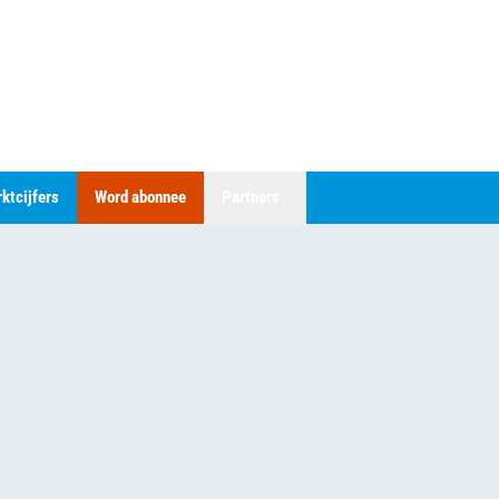
ktcijfers
Word abonnee
Partners