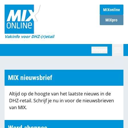
MIXonline
Home
MIXpro
Magazines
Vakinfo voor DHZ-(r)etail
Winkelketens
Inloggen
DHZ Sessie
Zoeken
Marktcijfers
MIX nieuwsbrief
Word abonnee
Altijd op de hoogte van het laatste nieuws in de
Partners
DHZ-retail. Schrijf je nu in voor de nieuwsbrieven
van MIX.