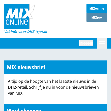
MIXonline
Home
MIXpro
Magazines
Vakinfo voor DHZ-(r)etail
Winkelketens
Inloggen
DHZ Sessie
Zoeken
Marktcijfers
MIX nieuwsbrief
Word abonnee
Altijd op de hoogte van het laatste nieuws in de
Partners
DHZ-retail. Schrijf je nu in voor de nieuwsbrieven
van MIX.