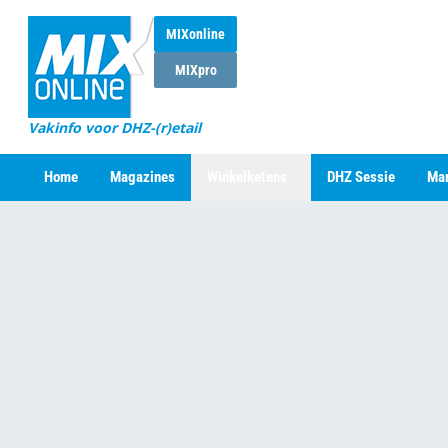
MIXonline
MIXpro
Vakinfo voor DHZ-(r)etail
Home
Magazines
Winkelketens
DHZ Sessie
Mar