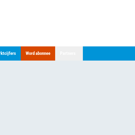
ktcijfers
Word abonnee
Partners