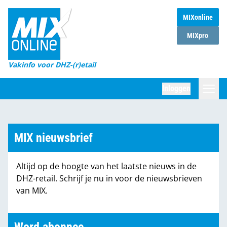
MIXonline
Home
MIXpro
Magazines
Vakinfo voor DHZ-(r)etail
Winkelketens
Inloggen
DHZ Sessie
Zoeken
Marktcijfers
MIX nieuwsbrief
Word abonnee
Altijd op de hoogte van het laatste nieuws in de
Partners
DHZ-retail. Schrijf je nu in voor de nieuwsbrieven
van MIX.