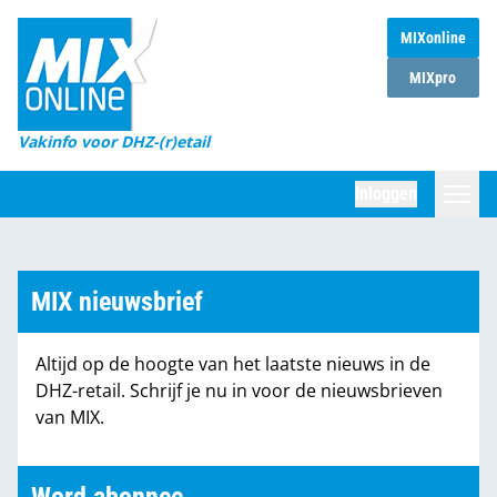
MIXonline
Home
MIXpro
Magazines
Vakinfo voor DHZ-(r)etail
Winkelketens
Inloggen
DHZ Sessie
Zoeken
Marktcijfers
MIX nieuwsbrief
Word abonnee
Altijd op de hoogte van het laatste nieuws in de
Partners
DHZ-retail. Schrijf je nu in voor de nieuwsbrieven
van MIX.