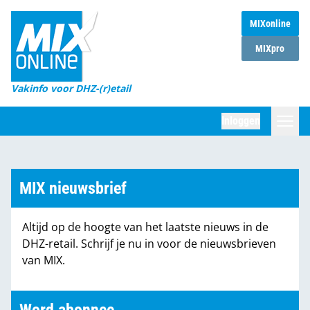
MIXonline
Home
MIXpro
Magazines
Vakinfo voor DHZ-(r)etail
Winkelketens
Inloggen
DHZ Sessie
Zoeken
Marktcijfers
MIX nieuwsbrief
Word abonnee
Altijd op de hoogte van het laatste nieuws in de
Partners
DHZ-retail. Schrijf je nu in voor de nieuwsbrieven
van MIX.