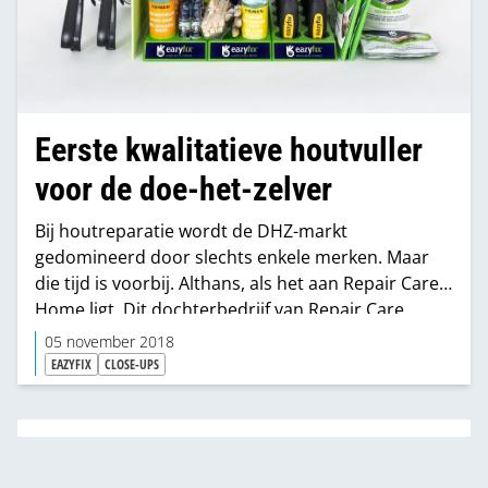
Eerste kwalitatieve houtvuller
voor de doe-het-zelver
Bij houtreparatie wordt de DHZ-markt
gedomineerd door slechts enkele merken. Maar
die tijd is voorbij. Althans, als het aan Repair Care
Home ligt. Dit dochterbedrijf van Repair Care,
producent van producten voor houtreparatie voor
05 november 2018
de professionele markt, lanceert met Eazyfix een
EAZYFIX
CLOSE-UPS
nieuwe productlijn speciaal voor de doe-het-
zelver.