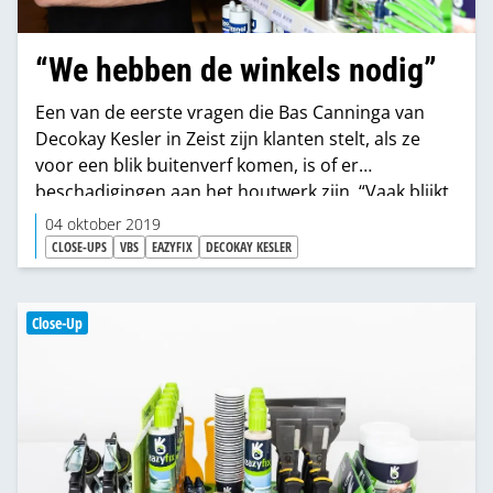
“We hebben de winkels nodig”
Een van de eerste vragen die Bas Canninga van
Decokay Kesler in Zeist zijn klanten stelt, als ze
voor een blik buitenverf komen, is of er
beschadigingen aan het houtwerk zijn. “Vaak blijkt
dat ze daar nog niet naar gekeken hebben, terwijl
04 oktober 2019
het wel van groot belang is. Schade of houtrot
CLOSE-UPS
VBS
EAZYFIX
DECOKAY KESLER
moet je echt eerst goed herstellen. Anders heeft
schilderen geen zin.” Opzien tegen dat herstelwerk
is niet nodig. “Met Eazyfix bieden we kwaliteit die
Close-Up
eenvoudig verwerkt kan worden en wel drie
schilderbeurten of langer meegaat.”