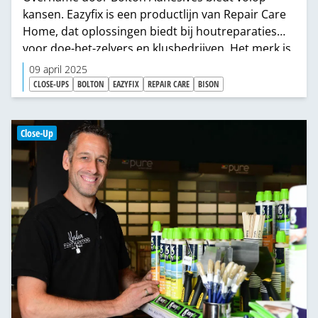
kansen. Eazyfix is een productlijn van Repair Care
Home, dat oplossingen biedt bij houtreparaties
voor doe-het-zelvers en klusbedrijven. Het merk is
sinds 1 januari van dit jaar overgenomen door
09 april 2025
Bolton Adhesives. Na de overname blijft Repair
CLOSE-UPS
BOLTON
EAZYFIX
REPAIR CARE
BISON
Care Home een aparte entiteit binnen Bolton
Adhesives, waarbij nadrukkelijk de samenwerking
opgezocht gaat worden.
Close-Up