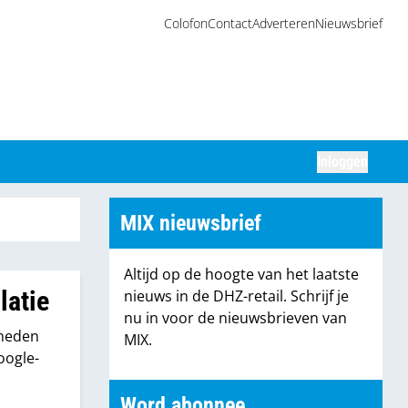
Colofon
Contact
Adverteren
Nieuwsbrief
Inloggen
Zoeken
MIX nieuwsbrief
Altijd op de hoogte van het laatste
latie
nieuws in de DHZ-retail. Schrijf je
nu in voor de nieuwsbrieven van
kheden
MIX.
oogle-
Word abonnee