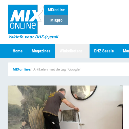
MIXonline
MIXpro
Vakinfo voor DHZ-(r)etail
Home
Magazines
Winkelketens
DHZ Sessie
Mar
MIXonline
Artikelen met de tag "Google"