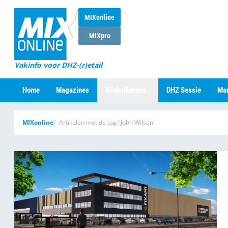
MIXonline
MIXpro
Vakinfo voor DHZ-(r)etail
Home
Magazines
Winkelketens
DHZ Sessie
Mar
MIXonline
Artikelen met de tag "John Wilson"