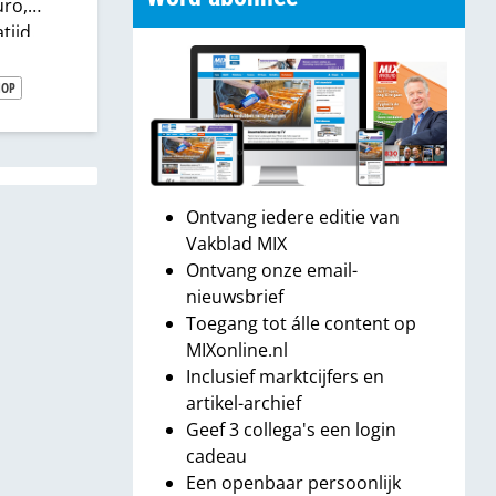
uro,
tijd.
e over
ouder,
HOP
ver
zie ik
Ontvang iedere editie van
Vakblad MIX
Ontvang onze email-
nieuwsbrief
Toegang tot álle content op
MIXonline.nl
Inclusief marktcijfers en
artikel-archief
Geef 3 collega's een login
cadeau
Een openbaar persoonlijk