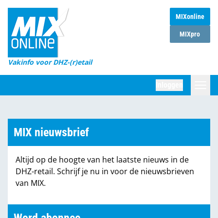
MIXonline
Home
MIXpro
Magazines
Vakinfo voor DHZ-(r)etail
Winkelketens
Inloggen
DHZ Sessie
Zoeken
Marktcijfers
MIX nieuwsbrief
Word abonnee
Altijd op de hoogte van het laatste nieuws in de
Partners
DHZ-retail. Schrijf je nu in voor de nieuwsbrieven
van MIX.