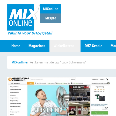
MIXonline
MIXpro
Vakinfo voor DHZ-(r)etail
Home
Magazines
Winkelketens
DHZ Sessie
Mar
MIXonline
Artikelen met de tag "Luuk Schormans"