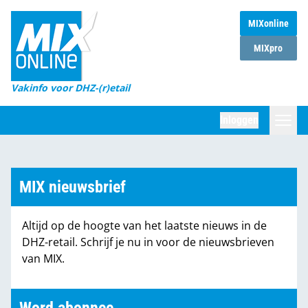
MIXonline
Home
MIXpro
Magazines
Vakinfo voor DHZ-(r)etail
Winkelketens
Inloggen
DHZ Sessie
Zoeken
Marktcijfers
MIX nieuwsbrief
Word abonnee
Altijd op de hoogte van het laatste nieuws in de
Partners
DHZ-retail. Schrijf je nu in voor de nieuwsbrieven
van MIX.