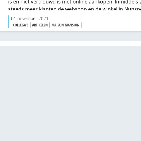
is en niet vertrouwd is met online aankopen. Inmiddels
steeds meer klanten de webshop en de winkel in Nunsp
vinden. Eigenaresse Diana van Surksum kijkt vooral wat 
01 november 2021
op social media en hecht belang aan een goede sfeer. “I
COLLEGA'S
ARTIKELEN
MAISON MANSION
ontwikkel verf niet vanuit zoekgedrag, maar vanuit wat i
hoor.”