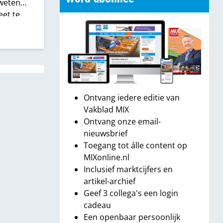
 weten
eet te
leeft
k
k zie en
Ontvang iedere editie van
Vakblad MIX
Ontvang onze email-
nieuwsbrief
Toegang tot álle content op
MIXonline.nl
Inclusief marktcijfers en
artikel-archief
Geef 3 collega's een login
cadeau
Een openbaar persoonlijk