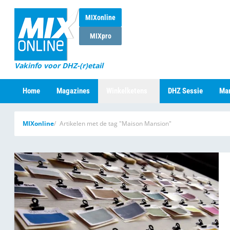
MIXonline
MIXpro
Vakinfo voor DHZ-(r)etail
Home
Magazines
Winkelketens
DHZ Sessie
Mar
MIXonline
Artikelen met de tag "Maison Mansion"