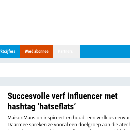
ktcijfers
Word abonnee
Partners
Succesvolle verf influencer met
hashtag ‘hatseflats’
MaisonMansion inspireert en houdt een verfklus eenvou
Daarmee spreken ze vooral een doelgroep aan die atec