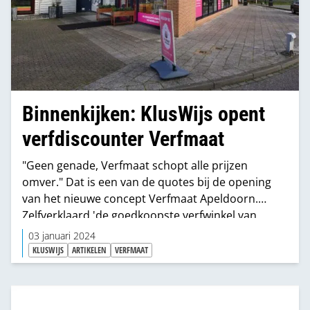
Binnenkijken: KlusWijs opent
verfdiscounter Verfmaat
"Geen genade, Verfmaat schopt alle prijzen
omver." Dat is een van de quotes bij de opening
van het nieuwe concept Verfmaat Apeldoorn.
Zelfverklaard 'de goedkoopste verfwinkel van
Nederland'.
03 januari 2024
KLUSWIJS
ARTIKELEN
VERFMAAT