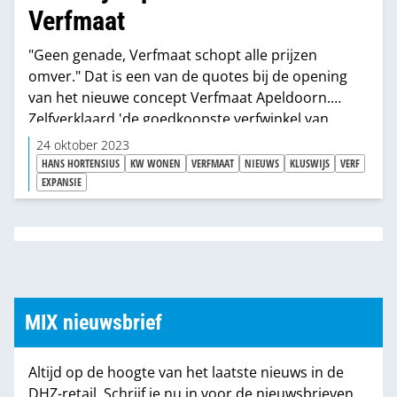
Verfmaat
"Geen genade, Verfmaat schopt alle prijzen
omver." Dat is een van de quotes bij de opening
van het nieuwe concept Verfmaat Apeldoorn.
Zelfverklaard 'de goedkoopste verfwinkel van
Nederland'.
24 oktober 2023
HANS HORTENSIUS
KW WONEN
VERFMAAT
NIEUWS
KLUSWIJS
VERF
EXPANSIE
MIX nieuwsbrief
Altijd op de hoogte van het laatste nieuws in de
DHZ-retail. Schrijf je nu in voor de nieuwsbrieven