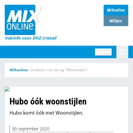
MIXonline
Home
MIXpro
Magazines
Vakinfo voor DHZ-(r)etail
Winkelketens
Inloggen
DHZ Sessie
Zoeken
MIXonline
Artikelen met de tag "Woonstijlen"
Marktcijfers
Word abonnee
Hubo óók woonstijlen
Partners
Hubo komt óók met Woonstijlen.
30 september 2020