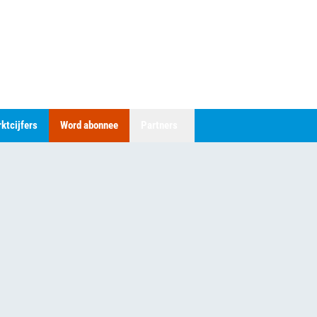
ktcijfers
Word abonnee
Partners