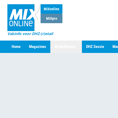
MIXonline
MIXpro
Vakinfo voor DHZ-(r)etail
Home
Magazines
Winkelketens
DHZ Sessie
Mar