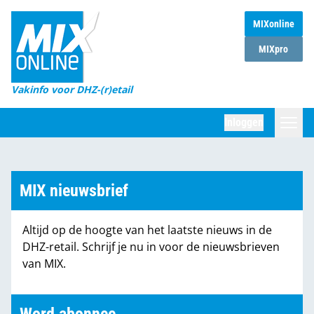
MIXonline
Home
MIXpro
Magazines
Vakinfo voor DHZ-(r)etail
Winkelketens
Inloggen
DHZ Sessie
Zoeken
Marktcijfers
MIX nieuwsbrief
Word abonnee
Altijd op de hoogte van het laatste nieuws in de
Partners
DHZ-retail. Schrijf je nu in voor de nieuwsbrieven
van MIX.