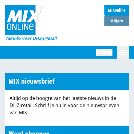
MIXonline
Home
MIXpro
Magazines
Vakinfo voor DHZ-(r)etail
Winkelketens
Inloggen
DHZ Sessie
Zoeken
Marktcijfers
MIX nieuwsbrief
Word abonnee
Altijd op de hoogte van het laatste nieuws in de
Partners
DHZ-retail. Schrijf je nu in voor de nieuwsbrieven
van MIX.