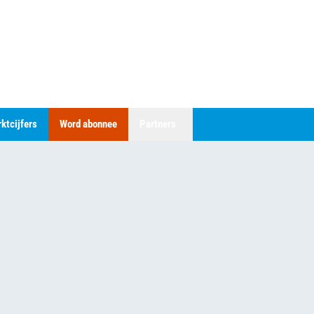
ktcijfers
Word abonnee
Partners