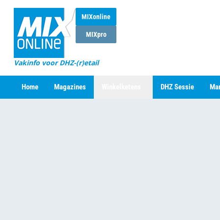
MIXonline
MIXpro
Vakinfo voor DHZ-(r)etail
Home
Magazines
Winkelketens
DHZ Sessie
Mar