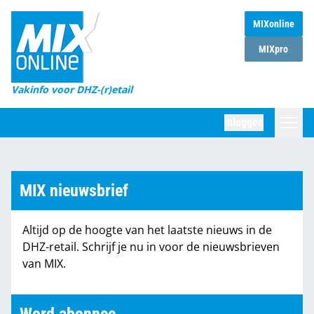
MIXonline
Home
MIXpro
Magazines
Vakinfo voor DHZ-(r)etail
Winkelketens
Inloggen
DHZ Sessie
Zoeken
Marktcijfers
MIX nieuwsbrief
Word abonnee
Altijd op de hoogte van het laatste nieuws in de
Partners
DHZ-retail. Schrijf je nu in voor de nieuwsbrieven
van MIX.