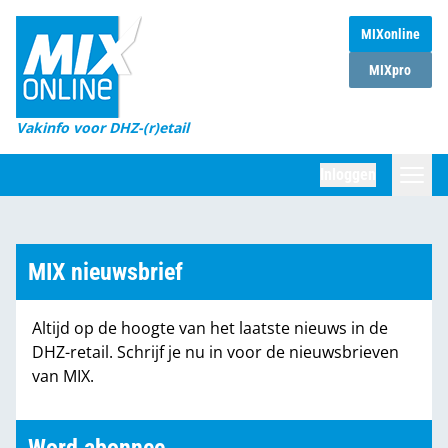
MIXonline
Home
MIXpro
Magazines
Vakinfo voor DHZ-(r)etail
Winkelketens
Inloggen
DHZ Sessie
Zoeken
Marktcijfers
MIX nieuwsbrief
Word abonnee
Altijd op de hoogte van het laatste nieuws in de
Partners
DHZ-retail. Schrijf je nu in voor de nieuwsbrieven
van MIX.