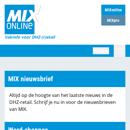
MIXonline
Home
MIXpro
Magazines
Vakinfo voor DHZ-(r)etail
Winkelketens
Inloggen
DHZ Sessie
Zoeken
Marktcijfers
MIX nieuwsbrief
Word abonnee
Altijd op de hoogte van het laatste nieuws in de
Partners
DHZ-retail. Schrijf je nu in voor de nieuwsbrieven
van MIX.