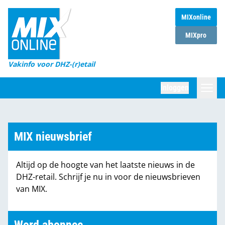
MIXonline
Home
MIXpro
Magazines
Vakinfo voor DHZ-(r)etail
Winkelketens
Inloggen
DHZ Sessie
Zoeken
Marktcijfers
MIX nieuwsbrief
Word abonnee
Altijd op de hoogte van het laatste nieuws in de
Partners
DHZ-retail. Schrijf je nu in voor de nieuwsbrieven
van MIX.