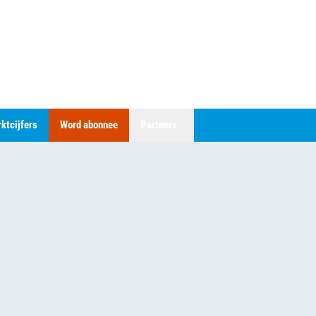
ktcijfers
Word abonnee
Partners