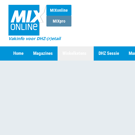
MIXonline
MIXpro
Vakinfo voor DHZ-(r)etail
Home
Magazines
Winkelketens
DHZ Sessie
Mar