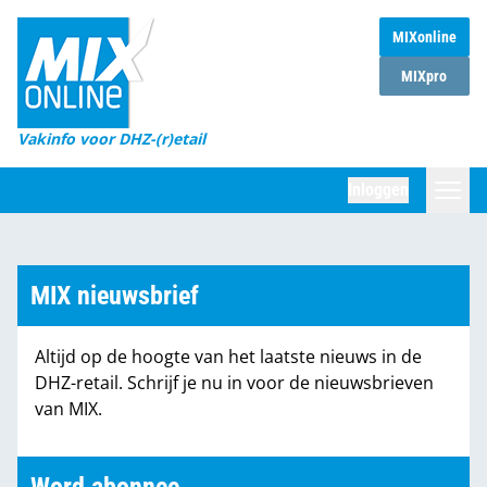
MIXonline
Home
MIXpro
Magazines
Vakinfo voor DHZ-(r)etail
Winkelketens
Inloggen
DHZ Sessie
Zoeken
Marktcijfers
MIX nieuwsbrief
Word abonnee
Altijd op de hoogte van het laatste nieuws in de
Partners
DHZ-retail. Schrijf je nu in voor de nieuwsbrieven
van MIX.