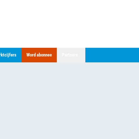
ktcijfers
Word abonnee
Partners