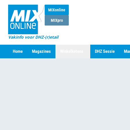
MIXonline
MIXpro
Vakinfo voor DHZ-(r)etail
Home
Magazines
Winkelketens
DHZ Sessie
Mar