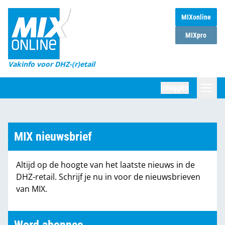
MIXonline
Home
MIXpro
Magazines
Vakinfo voor DHZ-(r)etail
Winkelketens
Inloggen
DHZ Sessie
Zoeken
Marktcijfers
MIX nieuwsbrief
Word abonnee
Altijd op de hoogte van het laatste nieuws in de
Partners
DHZ-retail. Schrijf je nu in voor de nieuwsbrieven
van MIX.