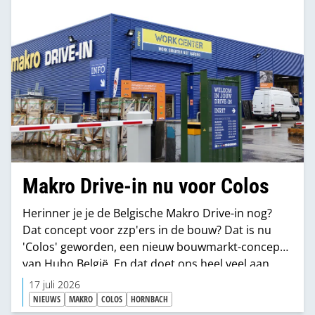
Makro Drive-in nu voor Colos
Herinner je je de Belgische Makro Drive-in nog?
Dat concept voor zzp'ers in de bouw? Dat is nu
'Colos' geworden, een nieuw bouwmarkt-concept
van Hubo België. En dat doet ons heel veel aan
Hornbach denken.
17 juli 2026
NIEUWS
MAKRO
COLOS
HORNBACH