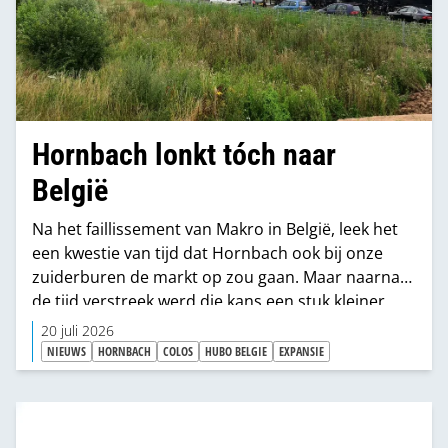
Hornbach lonkt tóch naar
België
Na het faillissement van Makro in België, leek het
een kwestie van tijd dat Hornbach ook bij onze
zuiderburen de markt op zou gaan. Maar naarnate
de tijd verstreek werd die kans een stuk kleiner.
Helemaal sinds Hubo België met Colos een
20 juli 2026
Hornbach-variant op precies die locatie plande en
NIEUWS
HORNBACH
COLOS
HUBO BELGIE
EXPANSIE
intussen opende. Maar... zo makkelijk geeft
Hornbach zich niet gewonnen.