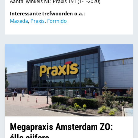
Aantal winkels NL: Praxis 191 (1-1-2020)
Interessante trefwoorden o.a.:
Maxeda
,
Praxis
,
Formido
Megapraxis Amsterdam ZO:
álle cijfers