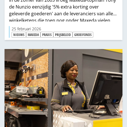
In de zomer van 2005 vroeg Maxeda-topman Tony
de Nunzio eenzijdig '5% extra korting over
geleverde goederen' aan de leveranciers van alle
winkelketens die toen nog onder Maxeda vielen.
Praxis was er daar een van. Het jaar daarvoor had
25 februari 2026
Maxeda ook al 3% extra geëist.
NIEUWS
MAXEDA
PRAXIS
PRIJSBELEID
GROEIFONDS