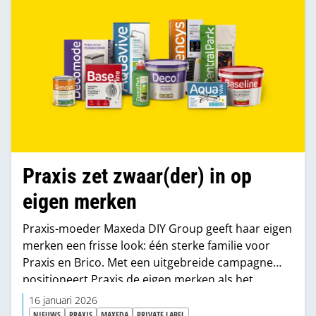
Praxis zet zwaar(der) in op
eigen merken
Praxis-moeder Maxeda DIY Group geeft haar eigen
merken een frisse look: één sterke familie voor
Praxis en Brico. Met een uitgebreide campagne
positioneert Praxis de eigen merken als het
startpunt voor elke klus waarbij klanten erop
16 januari 2026
kunnen vertrouwen dat deze producten altijd
NIEUWS
PRAXIS
MAXEDA
PRIVATE LABEL