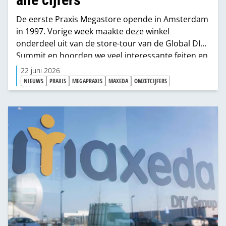
De eerste Praxis Megastore opende in Amsterdam
in 1997. Vorige week maakte deze winkel
onderdeel uit van de store-tour van de Global DIY
Summit en hoorden we veel interessante feiten en
cijfers van deze Megapraxis.
22 juni 2026
NIEUWS
PRAXIS
MEGAPRAXIS
MAXEDA
OMZETCIJFERS