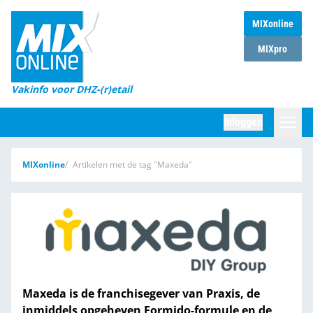
MIXonline
Home
MIXpro
Magazines
Vakinfo voor DHZ-(r)etail
Winkelketens
Inloggen
DHZ Sessie
Zoeken
MIXonline
Artikelen met de tag "Maxeda"
Marktcijfers
Word abonnee
Partners
Maxeda is de franchisegever van Praxis, de
inmiddels opgeheven Formido-formule en de