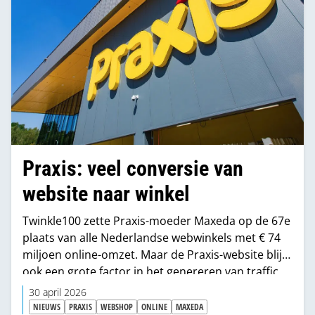
Praxis: veel conversie van
website naar winkel
Twinkle100 zette Praxis-moeder Maxeda op de 67e
plaats van alle Nederlandse webwinkels met € 74
miljoen online-omzet. Maar de Praxis-website blijkt
ook een grote factor in het genereren van traffic
naar de fysieke bouwmarkten.
30 april 2026
NIEUWS
PRAXIS
WEBSHOP
ONLINE
MAXEDA